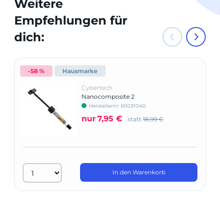
Weitere
Empfehlungen für
dich:
-58 %
Hausmarke
Cybertech
Nanocomposite 2
Herstellernr: 60031040
nur
7,95 €
statt
18,99 €
In den Warenkorb