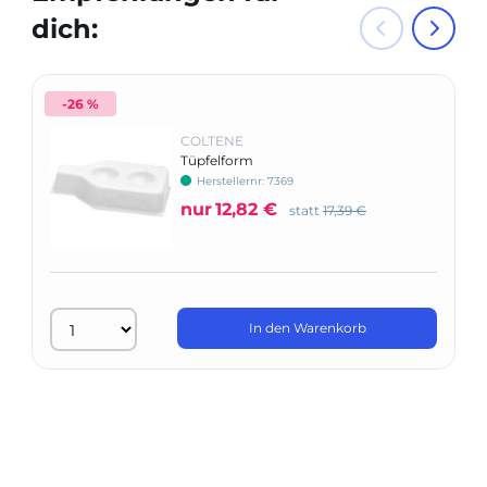
dich:
-26 %
COLTENE
Tüpfelform
Herstellernr: 7369
nur
12,82 €
statt
17,39 €
In den Warenkorb