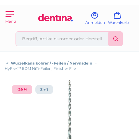
Menü
Anmelden
Warenkorb
<
Wurzelkanalbohrer / -Feilen / Nervnadeln
>
HyFlex™ EDM NiTi-Feilen, Finisher File
-29 %
3 + 1