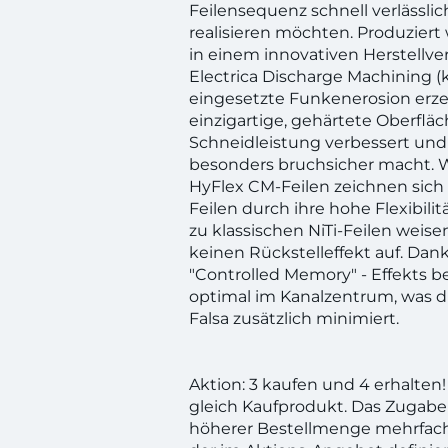
Feilensequenz schnell verlässli
realisieren möchten. Produziert
in einem innovativen Herstellv
Electrica Discharge Machining (k
eingesetzte Funkenerosion erze
einzigartige, gehärtete Oberfläc
Schneidleistung verbessert und
besonders bruchsicher macht. 
HyFlex CM-Feilen zeichnen sich
Feilen durch ihre hohe Flexibili
zu klassischen NiTi-Feilen weisen
keinen Rückstelleffekt auf. Da
"Controlled Memory" - Effekts be
optimal im Kanalzentrum, was di
Falsa zusätzlich minimiert.
Aktion: 3 kaufen und 4 erhalte
gleich Kaufprodukt. Das Zugabe
höherer Bestellmenge mehrfac