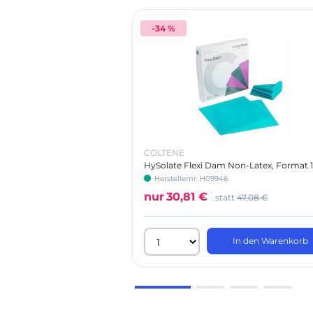
-34 %
COLTENE
HySolate Flexi Dam Non-Latex, Format 1
152 mm
Herstellernr: H09946
nur
30,81 €
statt
47,08 €
In den Warenkorb