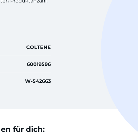
rten Produktanzahl.
COLTENE
60019596
W-542663
n für dich: