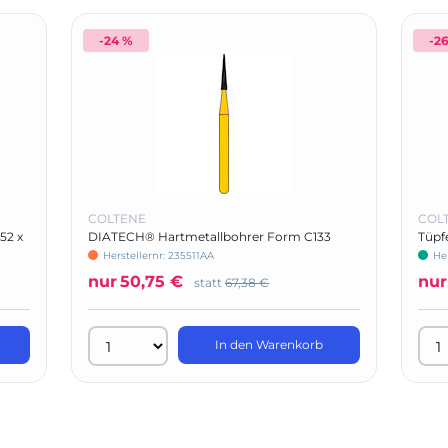
-24 %
-2
COLTENE
COL
52 x
DIATECH® Hartmetallbohrer Form C133
Tüpf
Herstellernr: 235511AA
Her
nur
50,75 €
nur
statt
67,38 €
In den Warenkorb