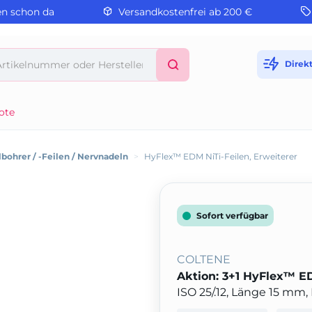
en schon da
Versandkostenfrei ab 200 €
Direk
ote
bohrer / -Feilen / Nervnadeln
>
HyFlex™ EDM NiTi-Feilen, Erweiterer
Sofort verfügbar
COLTENE
Aktion: 3+1 HyFlex™ ED
ISO 25/.12, Länge 15 mm