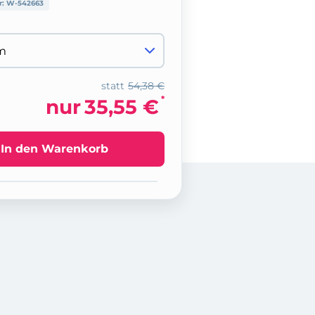
r:
W-542663
statt
54,38 €
*
nur
35,55 €
In den Warenkorb