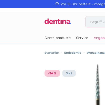
Vor 16 Uhr bestellt – morg
Dentalprodukte
Service
Angeb
Startseite
>
Endodontie
>
Wurzelkanal
-34 %
3 + 1