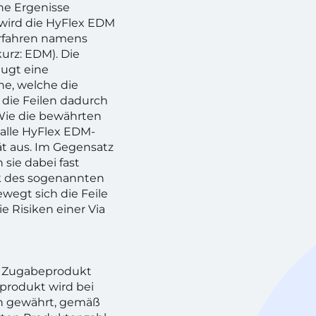
che Ergenisse
 wird die HyFlex EDM
erfahren namens
urz: EDM). Die
ugt eine
he, welche die
 die Feilen dadurch
Wie die bewährten
 alle HyFlex EDM-
tät aus. Im Gegensatz
 sie dabei fast
nk des sogenannten
wegt sich die Feile
e Risiken einer Via
n! Zugabeprodukt
produkt wird bei
h gewährt, gemäß