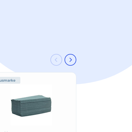
usmarke
-53 %
Hausmark