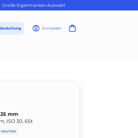
Große Eigenmarken-Auswahl
tbestellung
Anmelden
e 25 mm
, ISO 30, 6St
-8647786