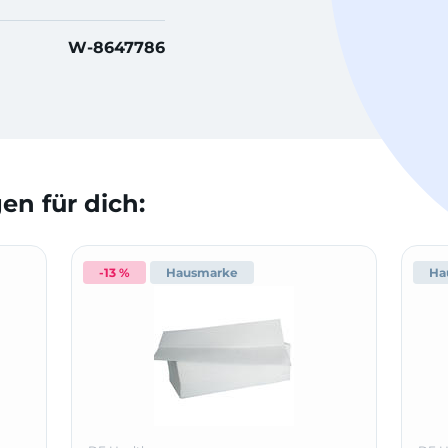
W-8647786
n für dich:
-13 %
Hausmarke
Ha