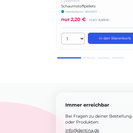
Cybertech
Schaumstoffpellets
Herstellernr: 9003011
nur
2,20 €
statt
3,69 €
In den Warenkorb
Immer erreichbar
Bei Fragen zu deiner Bestellung
oder Produkten:
info@dentina.de