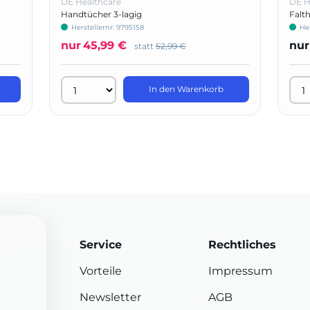
DE Healthcare
DE H
Handtücher 3-lagig
Falt
Herstellernr: 9795158
He
nur
45,99 €
nur
statt
52,99 €
In den Warenkorb
Service
Rechtliches
Vorteile
Impressum
Newsletter
AGB