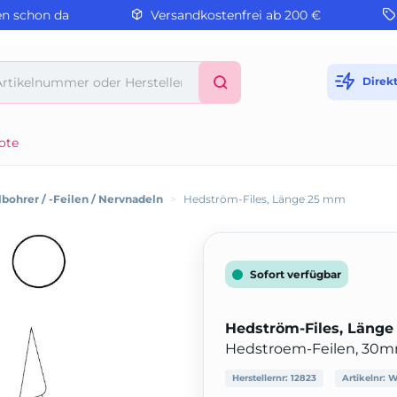
en schon da
Versandkostenfrei ab 200 €
Direk
ote
bohrer / -Feilen / Nervnadeln
>
Hedström-Files, Länge 25 mm
Sofort verfügbar
Hedström-Files, Läng
Hedstroem-Feilen, 30mm
Herstellernr:
12823
Artikelnr:
W