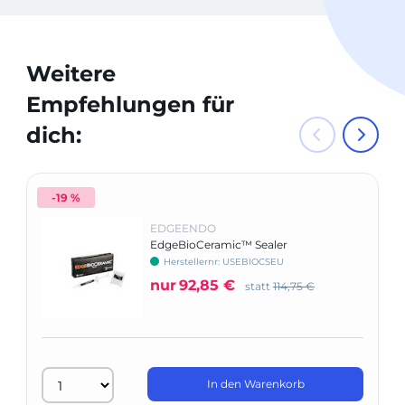
Weitere
Empfehlungen für
dich:
-19 %
EDGEENDO
EdgeBioCeramic™ Sealer
Herstellernr: USEBIOCSEU
nur
92,85 €
statt
114,75 €
In den Warenkorb