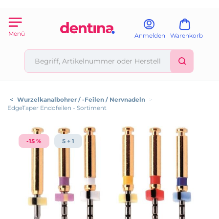
Menü
Anmelden
Warenkorb
<
Wurzelkanalbohrer / -Feilen / Nervnadeln
>
EdgeTaper Endofeilen - Sortiment
-15 %
5 + 1