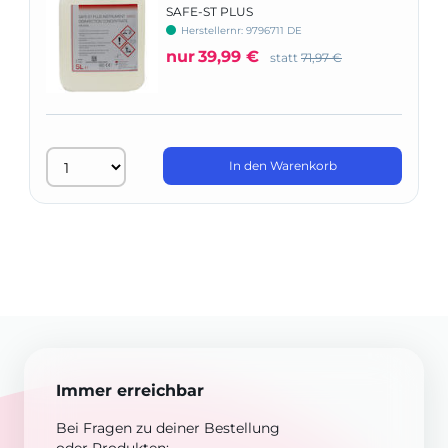
SAFE-ST PLUS
Instrumentendesinfektion viruzid
Herstellernr: 9796711 DE
nur
39,99 €
statt
71,97 €
In den Warenkorb
Immer erreichbar
Bei Fragen zu deiner Bestellung