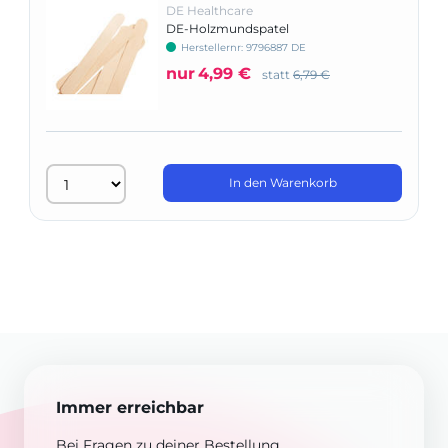
DE Healthcare
DE-Holzmundspatel
Herstellernr: 9796887 DE
nur
4,99 €
statt
6,79 €
In den Warenkorb
Immer erreichbar
Bei Fragen zu deiner Bestellung