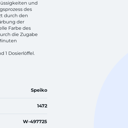
üssigkeiten und
gsprozess des
zt durch den
färbung der
lle Farbe des
durch die Zugabe
Minuten
 1 Dosierlöffel.
Speiko
1472
W-497725