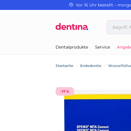
Vor 16 Uhr bestellt – morg
Dentalprodukte
Service
Angeb
Startseite
>
Endodontie
>
Wurzelfüllu
-17 %