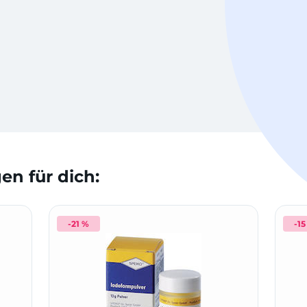
n für dich:
-21 %
-15