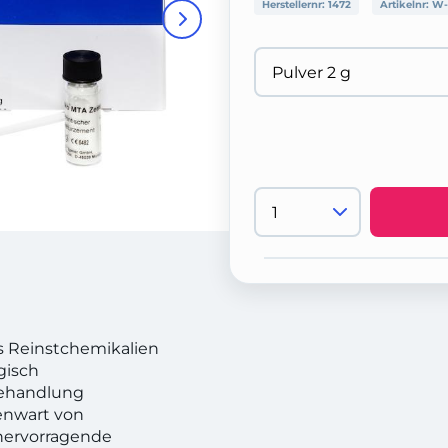
Herstellernr:
1472
Artikelnr:
W-
s Reinstchemikalien
gisch
 Behandlung
genwart von
 hervorragende