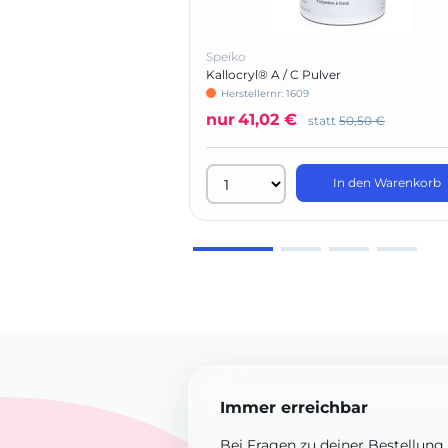
Speiko
Kallocryl® A / C Pulver
Herstellernr: 1609
nur
41,02 €
statt
50,50 €
In den Warenkorb
Immer erreichbar
Bei Fragen zu deiner Bestellung