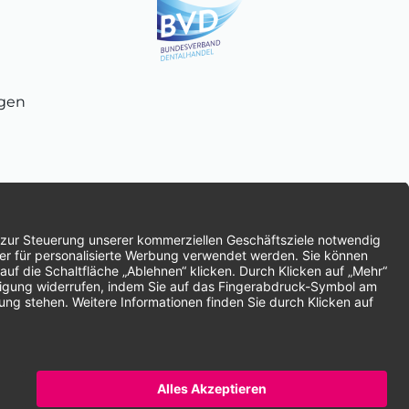
ngen
chnung
SEPA-Lastschrift
Vorkasse
ten | * Alle Preise zzgl. gesetzlicher Mehrwertsteuer