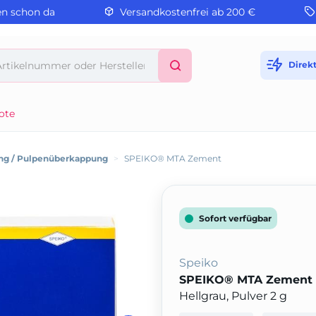
en schon da
Versandkostenfrei ab 200 €
Direk
ote
ng / Pulpenüberkappung
>
SPEIKO® MTA Zement
Sofort verfügbar
Speiko
SPEIKO® MTA Zement
Hellgrau, Pulver 2 g