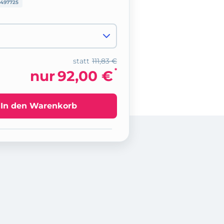
497725
statt
111,83 €
*
nur
92,00 €
In den Warenkorb