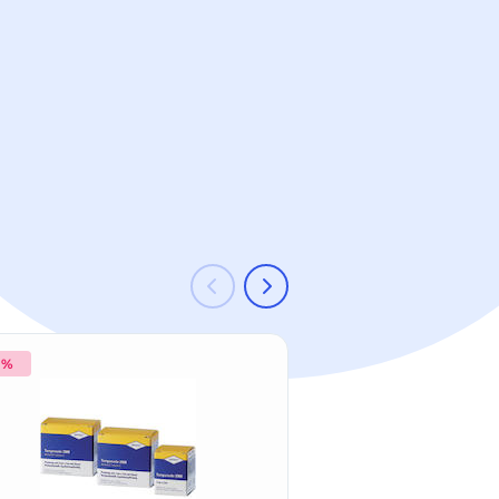
 %
-11 %