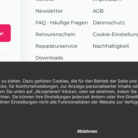
Newsletter
AGB
FAQ
- Häufige Fragen
Datenschutz
ar
Retourenschein
Cookie-Einstellu
Reparaturservice
Nachhaltigkeit
Downloads
Sendungsverfolgung
Unsere Zahlungsarten:
Re
© 2026 Dentina GmbH | Alle Rechte vorbehal