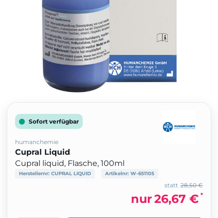
Sofort verfügbar
humanchemie
Cupral Liquid
Cupral liquid, Flasche, 100ml
Herstellernr:
CUPRAL LIQUID
Artikelnr:
W-651105
statt
28,50 €
*
nur
26,67 €