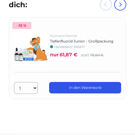
dich:
-15 %
humanchemie
Tiefenfluorid Junior - Großpackung
Herstellernr: 605517
nur
61,87 €
statt
73,50 €
In den Warenkorb