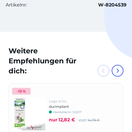
Artikelnr:
W-8204539
Weitere
Empfehlungen für
dich:
-13 %
Lege Artis
durimplant
Herstellernr: 32207
nur
12,82 €
statt
14,76 €