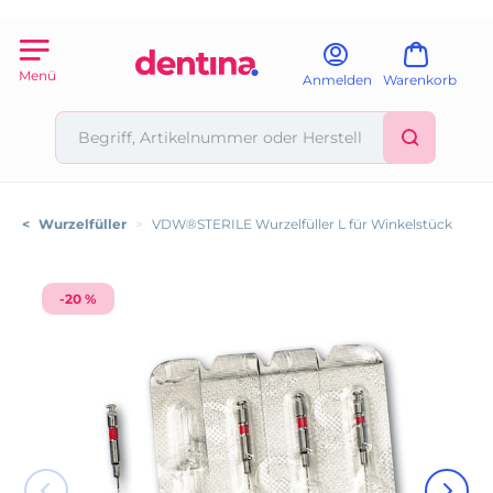
Menü
Anmelden
Warenkorb
<
Wurzelfüller
>
VDW®STERILE Wurzelfüller L für Winkelstück
-20 %