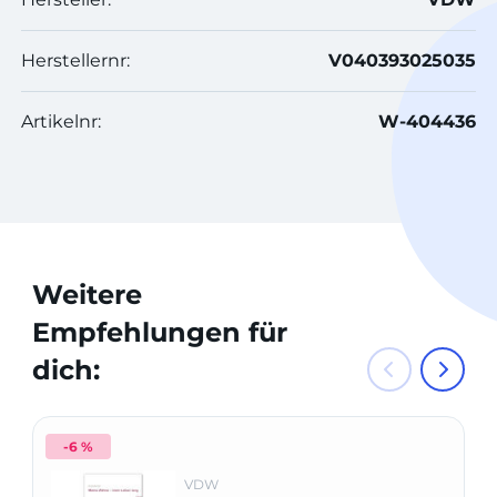
Herstellernr:
V040393025035
Artikelnr:
W-404436
Weitere
Empfehlungen für
dich:
-6 %
VDW