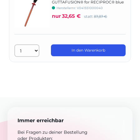
GUTTAFUSION® for RECIPROC® blue
- Basic Kit
Herstellernr: V041551000040
nur
32,65 €
statt
37,37 €
In den Warenkorb
Immer erreichbar
Bei Fragen zu deiner Bestellung
oder Produkten: