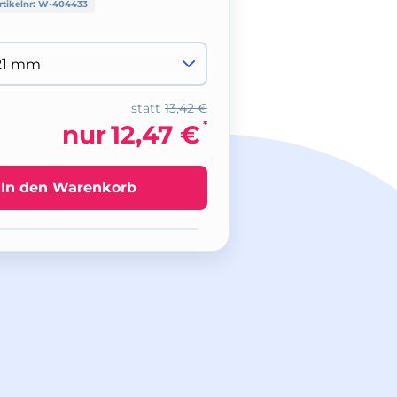
rtikelnr:
W-404433
statt
13,42 €
*
nur
12,47 €
In den Warenkorb