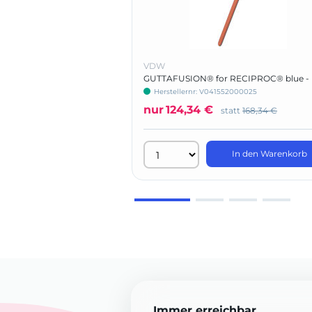
VDW
GUTTAFUSION® for RECIPROC® blue -
Basic Kit
Herstellernr: V041552000025
nur
124,34 €
statt
168,34 €
In den Warenkorb
Immer erreichbar