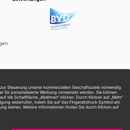
ngen
chnung
SEPA-Lastschrift
Vorkasse