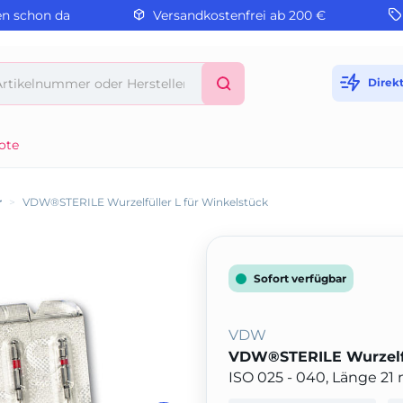
en schon da
Versandkostenfrei ab 200 €
Direk
ote
r
>
VDW®STERILE Wurzelfüller L für Winkelstück
Sofort verfügbar
VDW
VDW®STERILE Wurzelfü
ISO 025 - 040, Länge 2