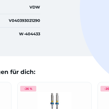
VDW
V040393021290
W-404433
n für dich:
-26 %
-2