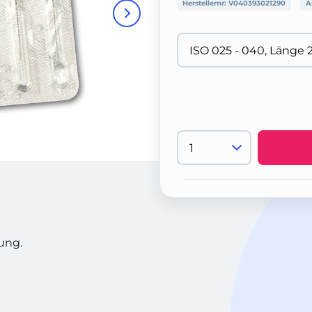
Herstellernr:
V040393021290
A
rung.