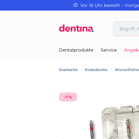
Vor 16 Uhr bestellt – morg
Dentalprodukte
Service
Angeb
Startseite
>
Endodontie
>
Wurzelfülle
-7 %