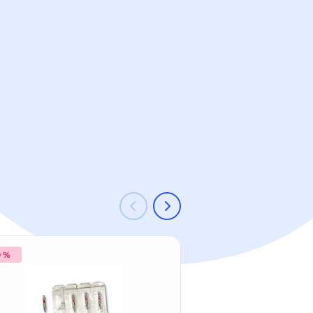
0 %
-15 %