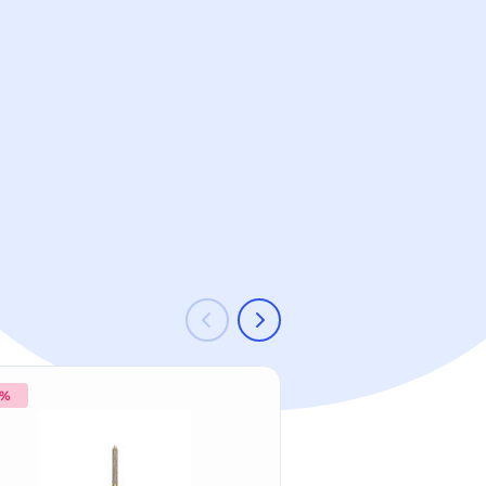
 %
-24 %