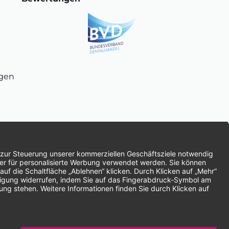
ngen
chnung
SEPA-Lastschrift
Vorkasse