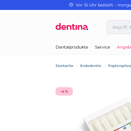
Vor 16 Uhr bestellt – morg
Dentalprodukte
Service
Angeb
Startseite
>
Endodontie
>
Papierspitz
-4 %