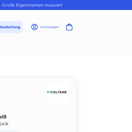
Große Eigenmarken-Auswahl
tbestellung
Anmelden
eiß
tück