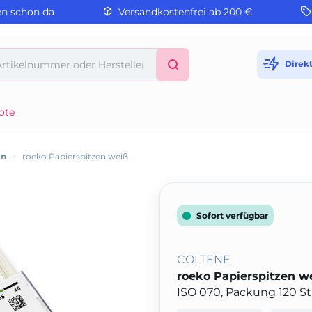
en schon da
Versandkostenfrei ab 200 €
Direk
ote
en
>
roeko Papierspitzen weiß
Sofort verfügbar
COLTENE
roeko Papierspitzen w
ISO 070, Packung 120 S