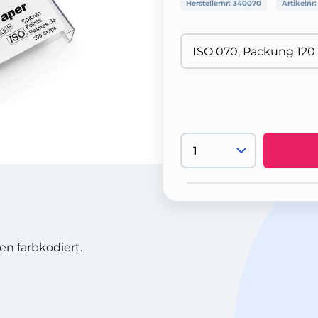
Herstellernr:
340070
Artikelnr
n farbkodiert.