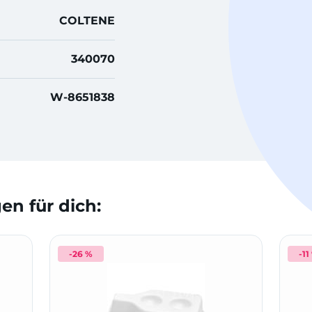
COLTENE
340070
W-8651838
n für dich:
-26 %
-11