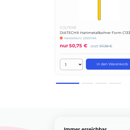
COLTENE
DIATECH® Hartmetallbohrer Form C13
Herstellernr: 235511AA
nur
50,75 €
statt
67,38 €
In den Warenkorb
Immer erreichbar