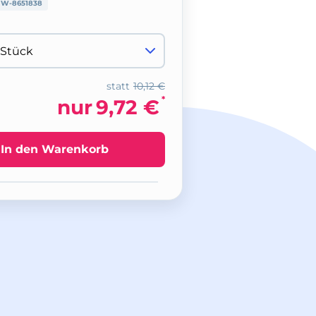
:
W-8651838
statt
10,12 €
*
nur
9,72 €
In den Warenkorb