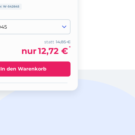
r:
W-542645
statt
14,85 €
*
nur
12,72 €
In den Warenkorb