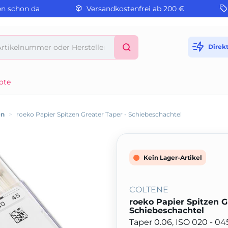
en schon da
Versandkostenfrei ab 200 €
Direk
ote
en
>
roeko Papier Spitzen Greater Taper - Schiebeschachtel
Kein Lager-Artikel
COLTENE
roeko Papier Spitzen G
Schiebeschachtel
Taper 0.06, ISO 020 - 0