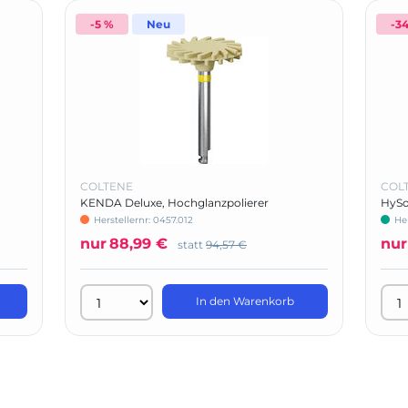
-5 %
Neu
-3
COLTENE
COL
KENDA Deluxe, Hochglanzpolierer
HySo
152
Herstellernr: 0457.012
He
nur
88,99 €
nur
statt
94,57 €
In den Warenkorb