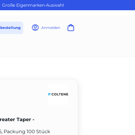
Große Eigenmarken-Auswahl
tbestellung
Anmelden
reater Taper -
45, Packung 100 Stück