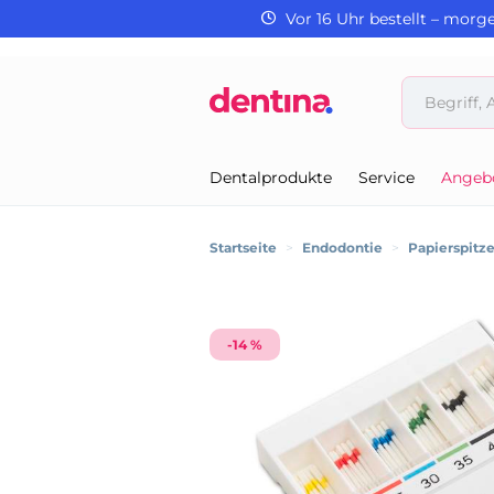
Vor 16 Uhr bestellt – morg
Dentalprodukte
Service
Angeb
Startseite
>
Endodontie
>
Papierspitz
-14 %