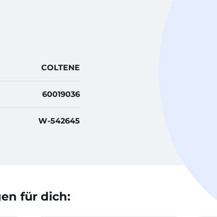
COLTENE
60019036
W-542645
n für dich: