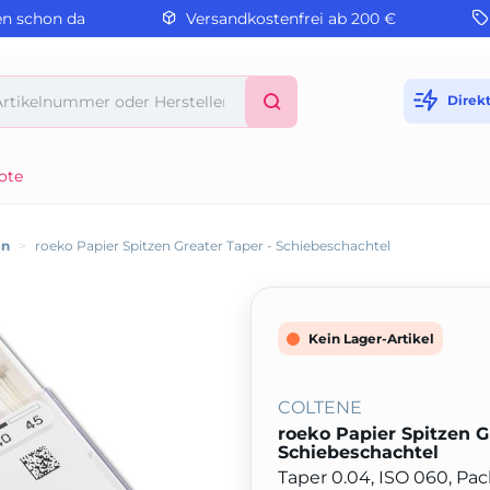
en schon da
Versandkostenfrei ab 200 €
Direk
ote
en
>
roeko Papier Spitzen Greater Taper - Schiebeschachtel
Kein Lager-Artikel
COLTENE
roeko Papier Spitzen G
Schiebeschachtel
Taper 0.04, ISO 060, Pa