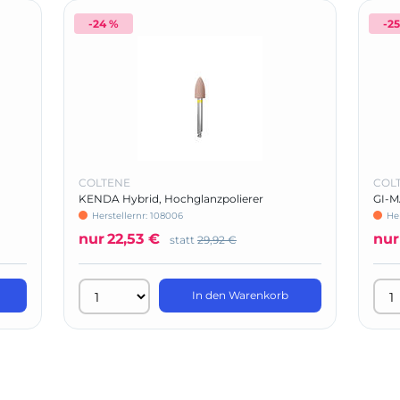
-24 %
-2
COLTENE
COL
KENDA Hybrid, Hochglanzpolierer
GI-MA
Herstellernr: 108006
He
nur
22,53 €
nur
statt
29,92 €
In den Warenkorb