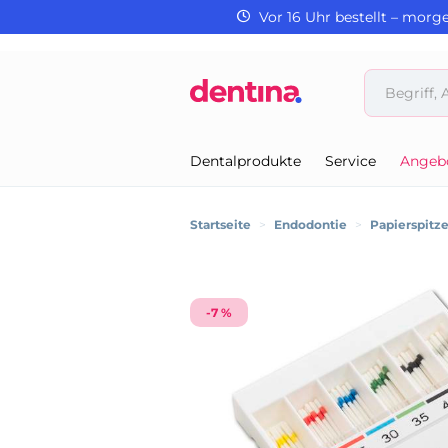
Vor 16 Uhr bestellt – morg
Dentalprodukte
Service
Angeb
Startseite
>
Endodontie
>
Papierspitz
-7 %