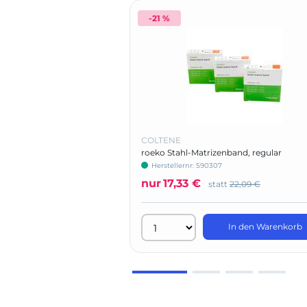
-21 %
COLTENE
roeko Stahl-Matrizenband, regular
Herstellernr: 590307
nur
17,33 €
statt
22,09 €
In den Warenkorb