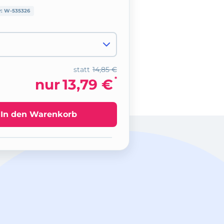
r:
W-535326
statt
14,85 €
*
nur
13,79 €
In den Warenkorb