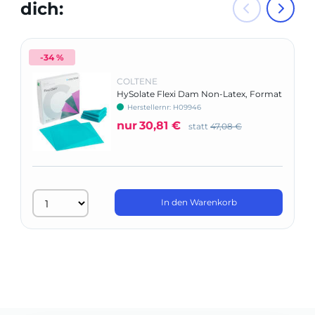
dich:
-34 %
COLTENE
HySolate Flexi Dam Non-Latex, Format
152 x 152 mm
Herstellernr: H09946
nur
30,81 €
statt
47,08 €
In den Warenkorb