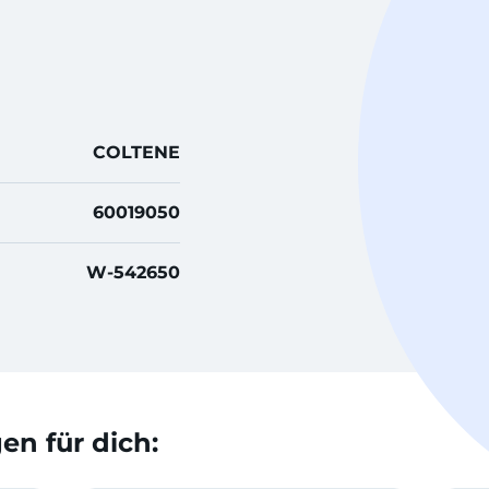
COLTENE
60019050
W-542650
n für dich: