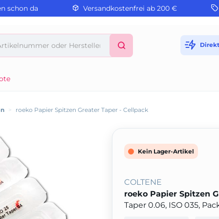
en schon da
Versandkostenfrei ab 200 €
Direk
ote
en
>
roeko Papier Spitzen Greater Taper - Cellpack
Kein Lager-Artikel
COLTENE
roeko Papier Spitzen G
Taper 0.06, ISO 035, Pa