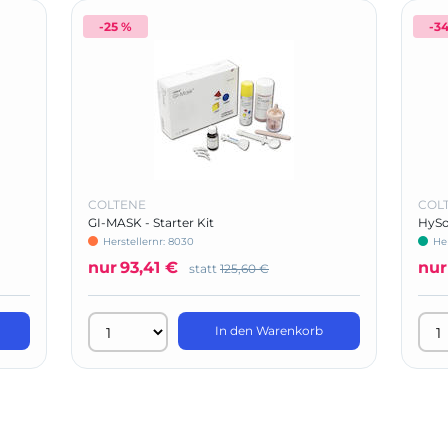
-25 %
-3
COLTENE
COL
GI-MASK - Starter Kit
HySo
152
Herstellernr: 8030
He
nur
93,41 €
nur
statt
125,60 €
In den Warenkorb