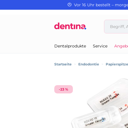
Vor 16 Uhr bestellt – morg
Dentalprodukte
Service
Angeb
Startseite
>
Endodontie
>
Papierspitz
-23 %