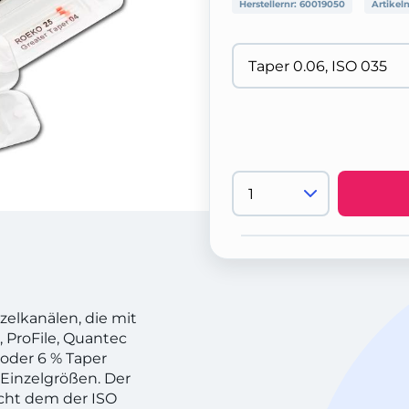
Herstellernr:
60019050
Artikel
zelkanälen, die mit
, ProFile, Quantec
 oder 6 % Taper
n Einzelgrößen. Der
cht dem der ISO