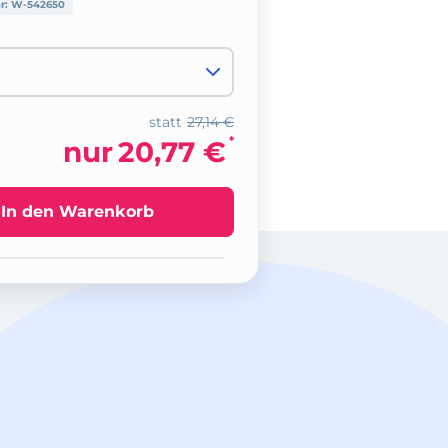
nr:
W-542650
statt
27,14 €
*
nur
20,77 €
In den Warenkorb