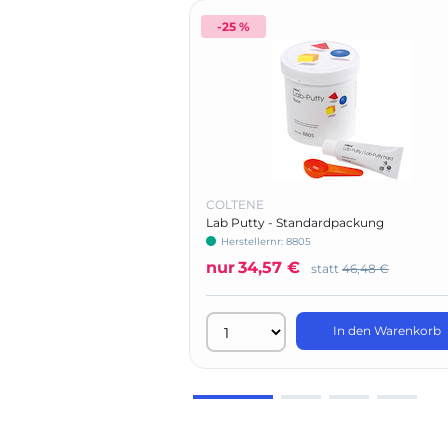
-25 %
COLTENE
Lab Putty - Standardpackung
Herstellernr: 8805
nur
34,57 €
statt
46,48 €
In den Warenkorb