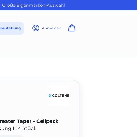
Große Eigenmarken-Auswahl
tbestellung
Anmelden
reater Taper - Cellpack
ckung 144 Stück