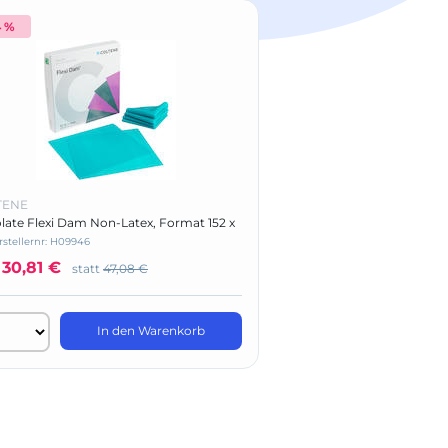
4 %
-24 %
TENE
COLTENE
late Flexi Dam Non-Latex, Format 152 x
DIATECH® Hartmetallbo
 mm
rstellernr: H09946
Herstellernr: 235511AA
30,81 €
nur
50,75 €
statt
47,08 €
statt
6
In den Warenkorb
In 