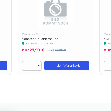
Dentsply Sirona
Dent
Adapter für Sanierhaube
XCP-
Herstellernr: 4705740
He
nur
27,99 €
nur
statt
35,70 €
In den Warenkorb