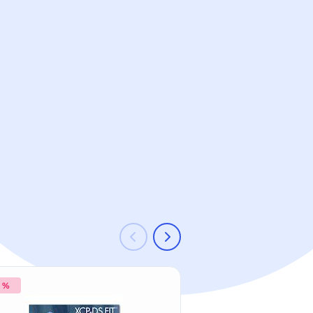
2 %
-19 %