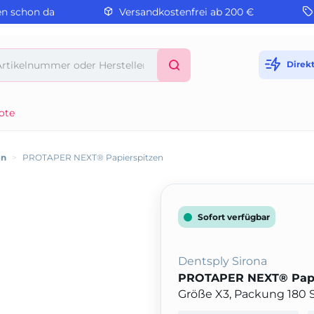
en schon da
Versandkostenfrei ab 200 €
Direk
ote
en
>
PROTAPER NEXT® Papierspitzen
Sofort verfügbar
Dentsply Sirona
PROTAPER NEXT® Papi
Größe X3, Packung 180 