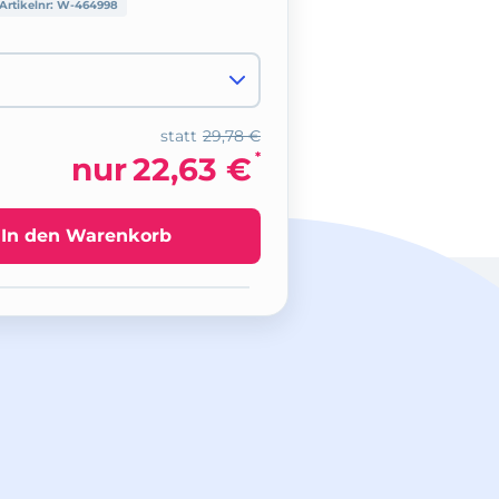
Artikelnr:
W-464998
statt
29,78 €
*
nur
22,63 €
In den Warenkorb