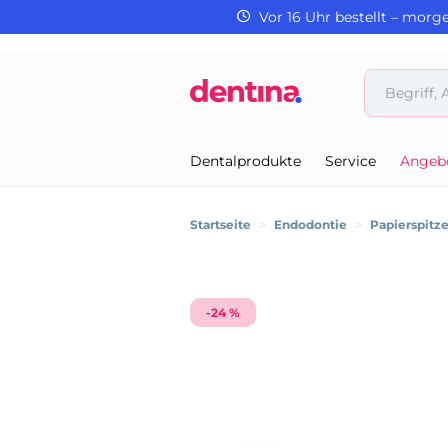
Vor 16 Uhr bestellt – morg
Dentalprodukte
Service
Angeb
Startseite
>
Endodontie
>
Papierspitz
-24 %