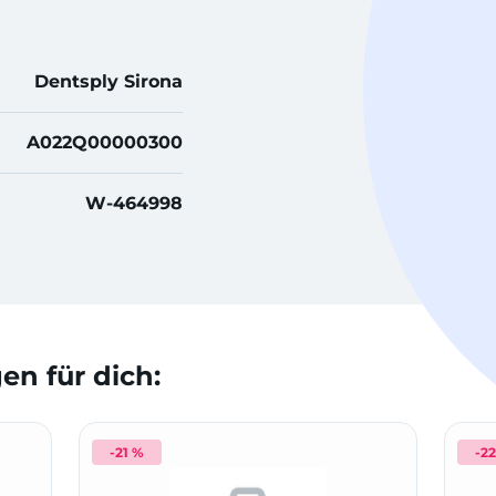
Dentsply Sirona
A022Q00000300
W-464998
n für dich:
-21 %
-2