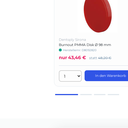
Dentsply Sirona
Burnout PMMA Disk Ø 98 mm
Herstellernr: D8092820
nur
43,46 €
statt
48,20 €
In den Warenkorb