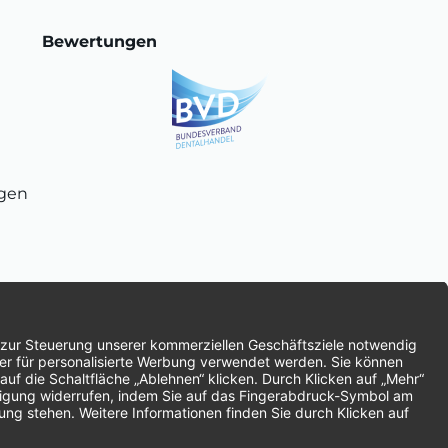
Bewertungen
ngen
chnung
SEPA-Lastschrift
Vorkasse