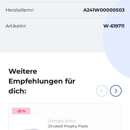
Herstellernr:
A241W00000503
Artikelnr:
W-619711
Weitere
Empfehlungen für
dich:
-21 %
Dentsply Sirona
Zircate® Prophy Paste