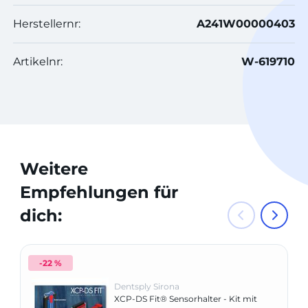
Herstellernr:
A241W00000403
Artikelnr:
W-619710
Weitere
Empfehlungen für
dich:
-22 %
Dentsply Sirona
XCP-DS Fit® Sensorhalter - Kit mit