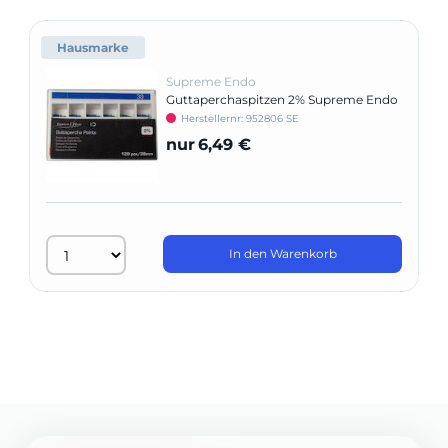
Hausmarke
Supreme Endo
Guttaperchaspitzen 2% Supreme Endo
Set
Herstellernr: 952806 SE
nur
6,49 €
In den Warenkorb