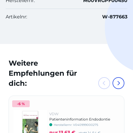
Herstellernr:
M00VRGPF00450
Artikelnr:
W-877663
Weitere
Empfehlungen für
dich:
-6 %
VDW
Patienteninformation Endodontie
Herstellernr: V040999000275
nur
13,63 €
statt
14,54 €