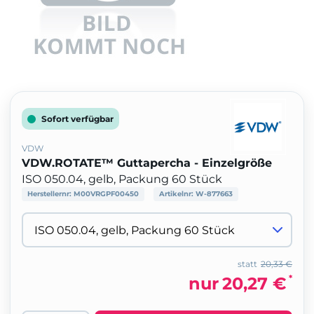
Sofort verfügbar
VDW
VDW.ROTATE™ Guttapercha - Einzelgröße
ISO 050.04, gelb, Packung 60 Stück
Herstellernr:
M00VRGPF00450
Artikelnr:
W-877663
statt
20,33 €
*
nur
20,27 €