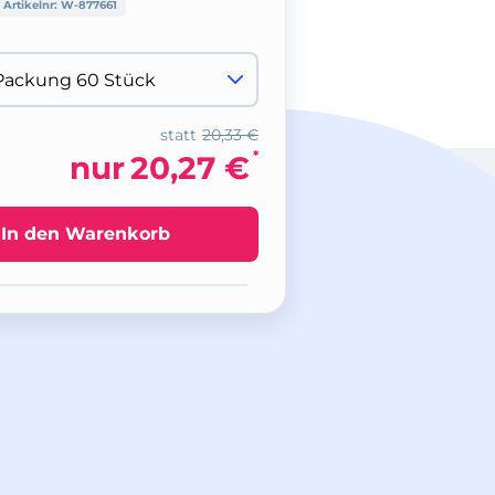
Artikelnr:
W-877661
statt
20,33 €
*
nur
20,27 €
In den Warenkorb