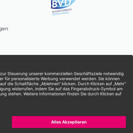
ngen
chnung
SEPA-Lastschrift
Vorkasse
ten | * Alle Preise zzgl. gesetzlicher Mehrwertsteuer