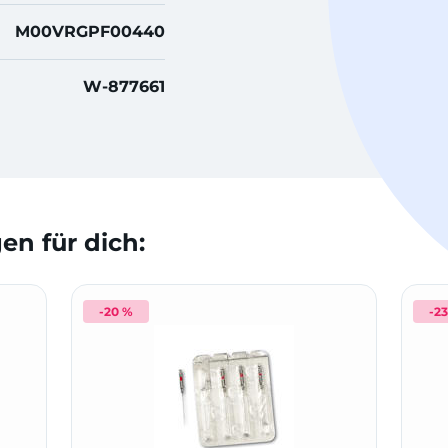
M00VRGPF00440
W-877661
n für dich:
-20 %
-2