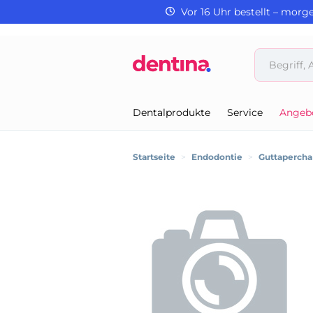
Vor 16 Uhr bestellt – morg
Dentalprodukte
Service
Angeb
Startseite
>
Endodontie
>
Guttapercha