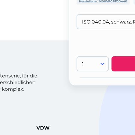
Herstellernr:
M00VRGPF00440
nserie, für die
terschiedlichen
is komplex.
VDW