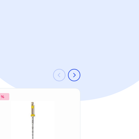
3 %
-26 %