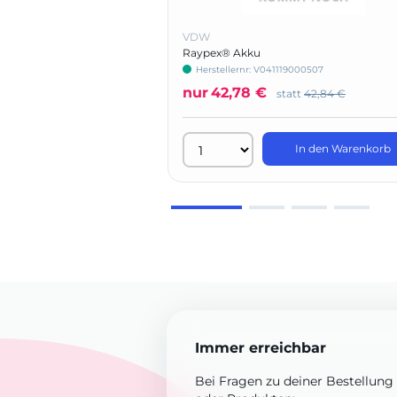
VDW
Raypex® Akku
Herstellernr: V041119000507
nur
42,78 €
statt
42,84 €
In den Warenkorb
Immer erreichbar
Bei Fragen zu deiner Bestellung