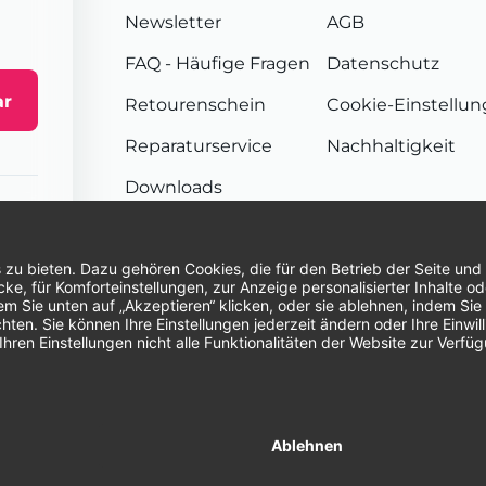
Newsletter
AGB
FAQ
- Häufige Fragen
Datenschutz
ar
Retourenschein
Cookie-Einstellu
Reparaturservice
Nachhaltigkeit
Downloads
Sendungsverfolgung
Unsere Zahlungsarten:
Re
© 2026 Dentina GmbH | Alle Rechte vorbehal