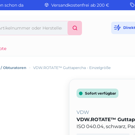
en schon da
Versandkostenfrei ab 200 €
Direk
ote
 / Obturatoren
>
VDW.ROTATE™ Guttapercha - Einzelgröße
Sofort verfügbar
VDW
VDW.ROTATE™ Guttaper
ISO 040.04, schwarz, P