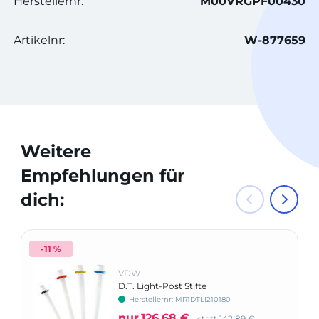
Herstellernr:
M00VRGPF00430
Artikelnr:
W-877659
Weitere
Empfehlungen für
dich:
-11 %
VDW
D.T. Light-Post Stifte
Herstellernr: MR1DTLI210180
nur
126,68 €
statt
142,89 €