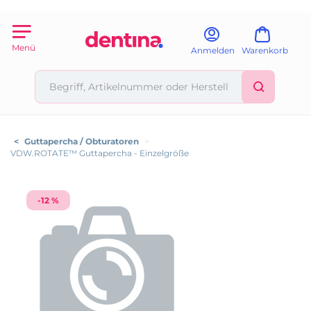
Menü
Anmelden
Warenkorb
<
Guttapercha / Obturatoren
>
VDW.ROTATE™ Guttapercha - Einzelgröße
-12 %