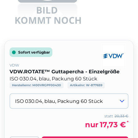
Sofort verfügbar
VDW
VDW.ROTATE™ Guttapercha - Einzelgröße
ISO 030.04, blau, Packung 60 Stück
Herstellernr:
M00VRGPF00430
Artikelnr:
W-877659
statt
20,33 €
*
nur
17,73 €