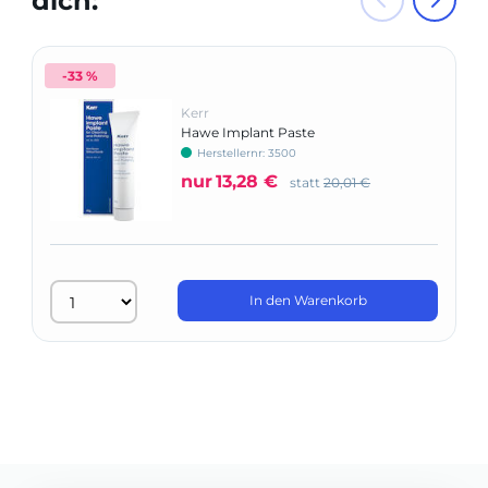
dich:
-33 %
Kerr
Hawe Implant Paste
Herstellernr: 3500
nur
13,28 €
statt
20,01 €
In den Warenkorb