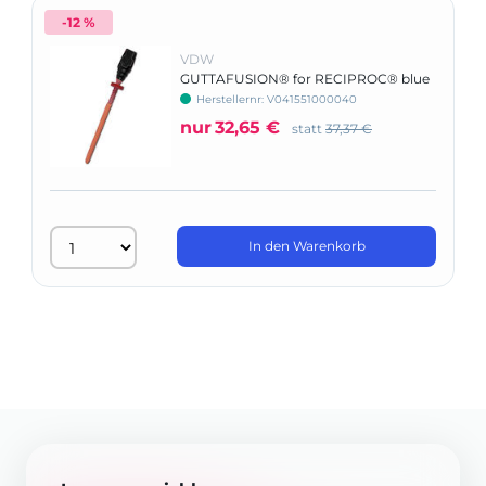
-12 %
VDW
GUTTAFUSION® for RECIPROC® blue
- Basic Kit
Herstellernr: V041551000040
nur
32,65 €
statt
37,37 €
In den Warenkorb