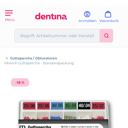
Menü
Anmelden
Warenkorb
<
Guttapercha / Obturatoren
>
Mtwo® Guttapercha - Standardpackung
-18 %