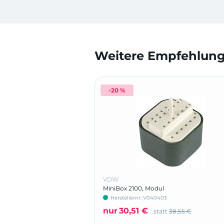
Weitere Empfehlunge
-20 %
VDW
MiniBox 2100, Modul
Herstellernr: V040403
nur
30,51 €
statt
38,55 €