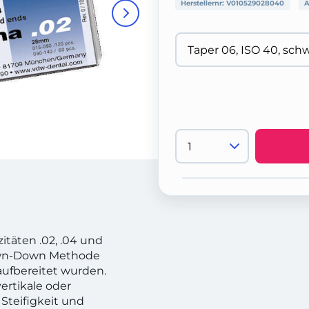
Herstellernr:
V010529028040
A
itäten .02, .04 und
rown-Down Methode
aufbereitet wurden.
vertikale oder
Steifigkeit und