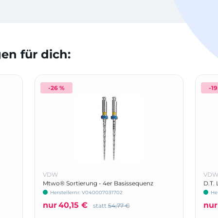
n für dich:
-26 %
-1
VDW
VD
Mtwo® Sortierung - 4er Basissequenz
D.T. 
Herstellernr: V040007031702
He
nur
40,15 €
nur
statt
54,77 €