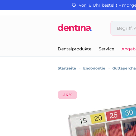
Vor 16 Uhr bestellt – morg
Dentalprodukte
Service
Angeb
Startseite
>
Endodontie
>
Guttapercha
-16 %