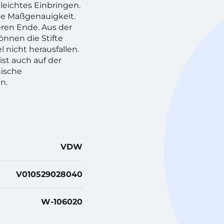
leichtes Einbringen.
he Maßgenauigkeit.
ren Ende. Aus der
önnen die Stifte
nicht herausfallen.
st auch auf der
nische
n.
VDW
V010529028040
W-106020