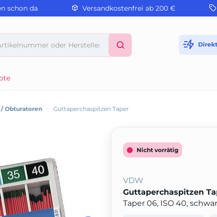
en schon da
Versandkostenfrei ab 200 €
Direk
ote
 / Obturatoren
>
Guttaperchaspitzen Taper
Nicht vorrätig
VDW
Guttaperchaspitzen Ta
Taper 06, ISO 40, schwa