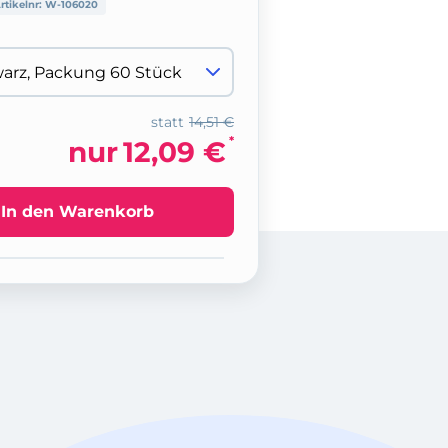
rtikelnr:
W-106020
statt
14,51 €
*
nur
12,09 €
In den Warenkorb