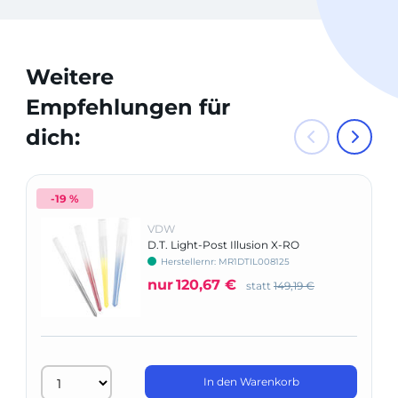
Weitere
Empfehlungen für
dich:
-19 %
VDW
D.T. Light-Post Illusion X-RO
Herstellernr: MR1DTIL008125
nur
120,67 €
statt
149,19 €
In den Warenkorb