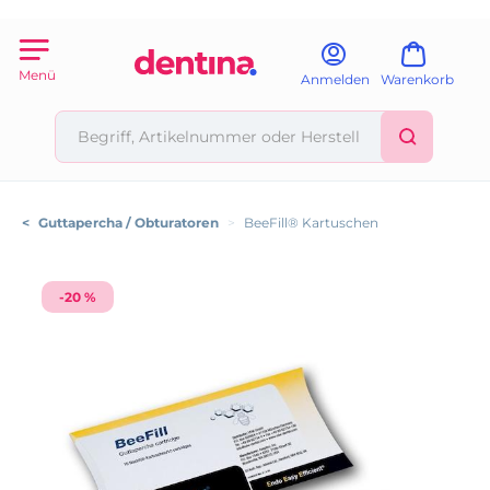
Menü
Anmelden
Warenkorb
<
Guttapercha / Obturatoren
>
BeeFill® Kartuschen
-20 %