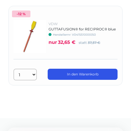
-12 %
VDW
GUTTAFUSION® for RECIPROC® blue
- Basic Kit
Herstellernr: V041551000050
nur
32,65 €
statt
37,37 €
In den Warenkorb