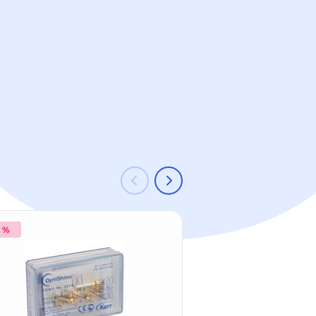
7 %
-35 %