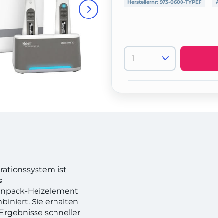
Herstellernr:
973-0600-TYPEF
rationssystem ist
s
ownpack-Heizelement
iniert. Sie erhalten
Ergebnisse schneller