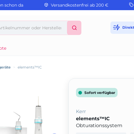
en schon da
Versandkostenfrei ab 200 €
Direk
ote
geräte
>
elements™IC
Sofort verfügbar
Kerr
elements™IC
Obturationssystem