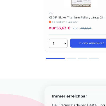
Kerr
K3 XF Nickel Titanium Feilen, Länge 21
Herstellernr: 823-6201
nur
53,63 €
statt
60,50 €
In den Warenkorb
Immer erreichbar
Bei Fragen zu deiner Bestellung