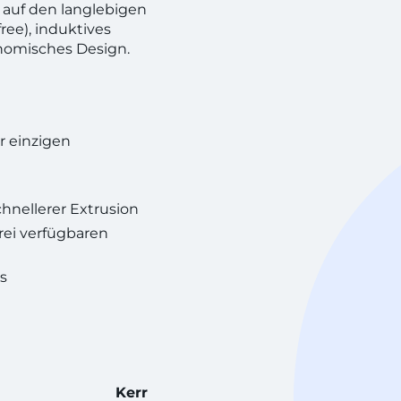
h auf den langlebigen
ree), induktives
nomisches Design.
r einzigen
hnellerer Extrusion
rei verfügbaren
s
Kerr