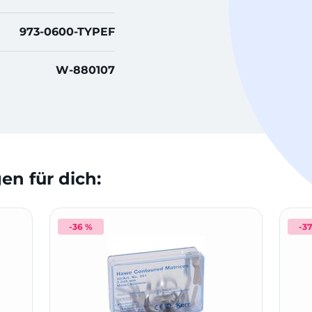
973-0600-TYPEF
W-880107
n für dich:
-36 %
-3