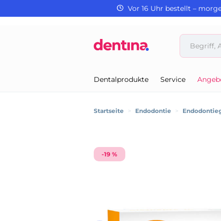
Vor 16 Uhr bestellt – morg
Dentalprodukte
Service
Angeb
Startseite
>
Endodontie
>
Endodontie
-19 %