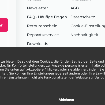
Newsletter
AGB
FAQ
- Häufige Fragen
Datenschutz
ar
Retourenschein
Cookie-Einstellu
Reparaturservice
Nachhaltigkeit
Downloads
Sendungsverfolgung
Unsere Zahlungsarten:
Re
© 2026 Dentina GmbH | Alle Rechte vorbehal