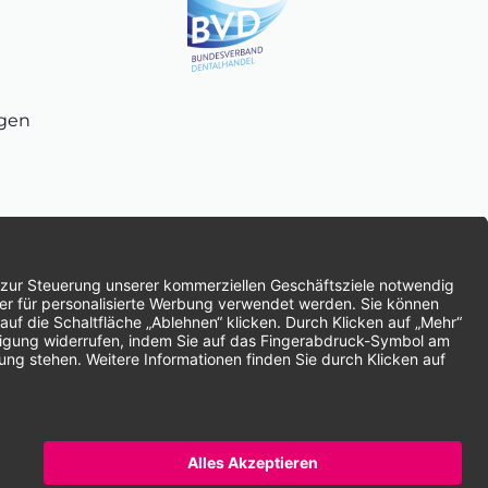
ngen
chnung
SEPA-Lastschrift
Vorkasse
ten | * Alle Preise zzgl. gesetzlicher Mehrwertsteuer