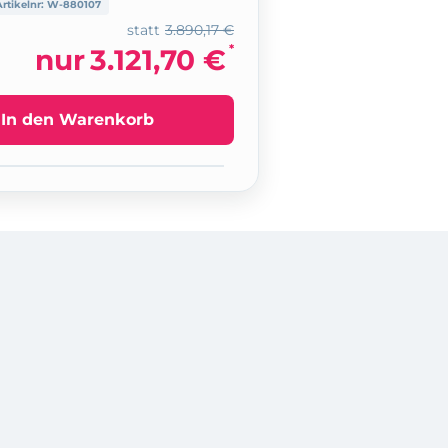
Artikelnr:
W-880107
statt
3.890,17 €
*
nur
3.121,70 €
In den Warenkorb