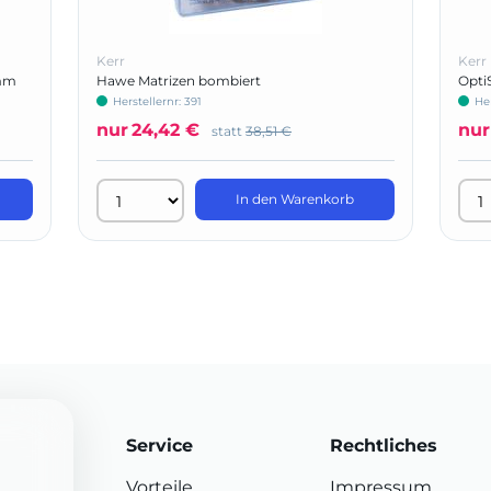
Kerr
Kerr
 mm
Hawe Matrizen bombiert
Opti
Herstellernr: 391
Her
nur
24,42 €
nur
statt
38,51 €
In den Warenkorb
Service
Rechtliches
Vorteile
Impressum