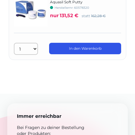
Aquasil Soft Putty
Herstellernr: 60578320
nur
131,52 €
statt
162,28 €
In den Warenkorb
Immer erreichbar
Bei Fragen zu deiner Bestellung
oder Produkten: