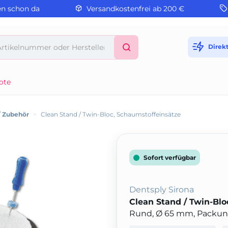
en schon da
Versandkostenfrei ab 200 €
Direk
ote
/ Zubehör
>
Clean Stand / Twin-Bloc, Schaumstoffeinsätze
Sofort verfügbar
Dentsply Sirona
Clean Stand / Twin-Blo
Rund, Ø 65 mm, Packun