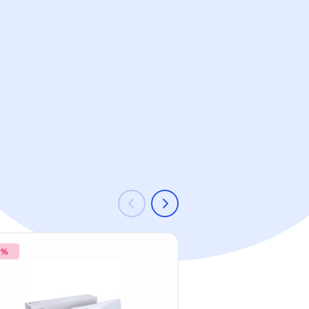
 %
-10 %