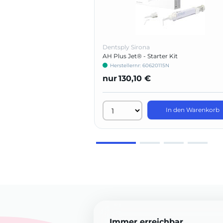
Dentsply Sirona
AH Plus Jet® - Starter Kit
Herstellernr: 60620115N
nur
130,10 €
In den Warenkorb
Immer erreichbar