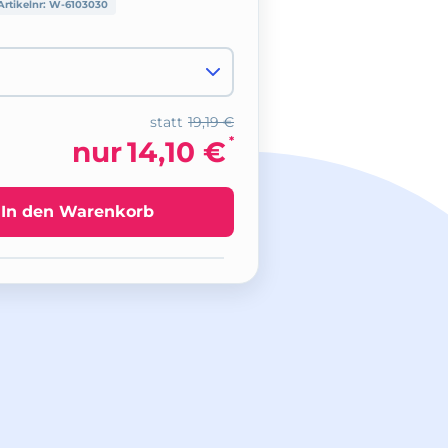
Artikelnr:
W-6103030
statt
19,19 €
*
nur
14,10 €
In den Warenkorb