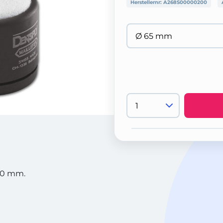
Herstellernr:
A268S00000200
10 mm.