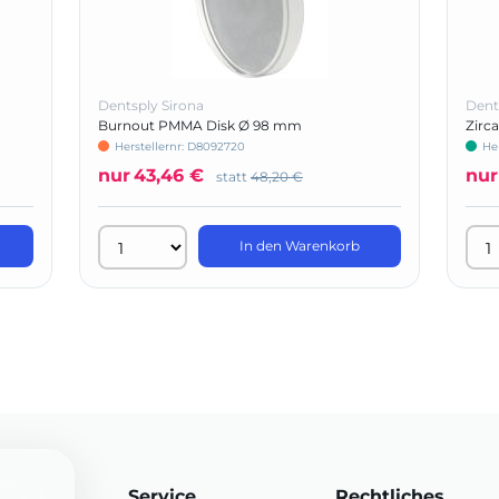
Dentsply Sirona
Dent
Burnout PMMA Disk Ø 98 mm
Zirc
Herstellernr: D8092720
He
nur
43,46 €
nur
statt
48,20 €
In den Warenkorb
Service
Rechtliches