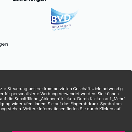
ngen
chnung
SEPA-Lastschrift
Vorkasse