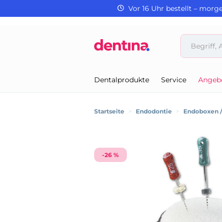
Vor 16 Uhr bestellt – morg
Dentalprodukte
Service
Angeb
Startseite
>
Endodontie
>
Endoboxen 
-26 %