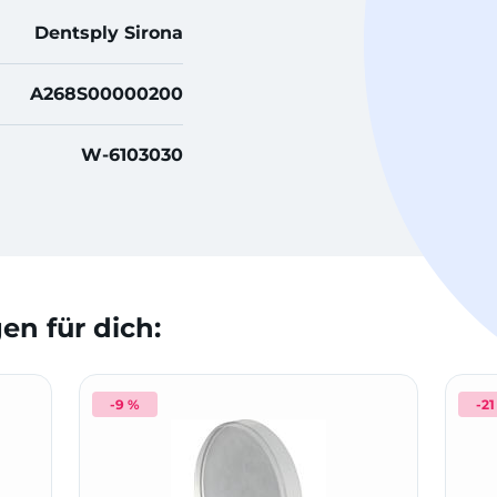
Dentsply Sirona
A268S00000200
W-6103030
n für dich:
-9 %
-21