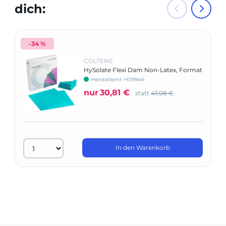
dich:
-34 %
COLTENE
HySolate Flexi Dam Non-Latex, Format
152 x 152 mm
Herstellernr: H09946
nur
30,81 €
statt
47,08 €
In den Warenkorb