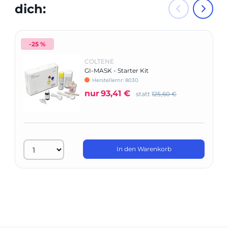
dich:
-25 %
COLTENE
GI-MASK - Starter Kit
Herstellernr: 8030
nur
93,41 €
statt
125,60 €
In den Warenkorb