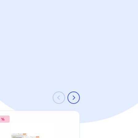
9 %
-34 %