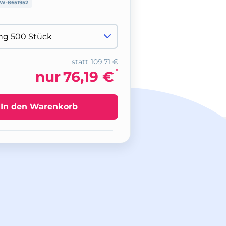
W-8651952
statt
109,71 €
*
nur
76,19 €
In den Warenkorb