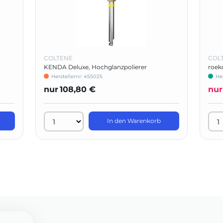
COLTENE
COL
KENDA Deluxe, Hochglanzpolierer
roek
Herstellernr: 455025
He
nur
108,80 €
nur
In den Warenkorb