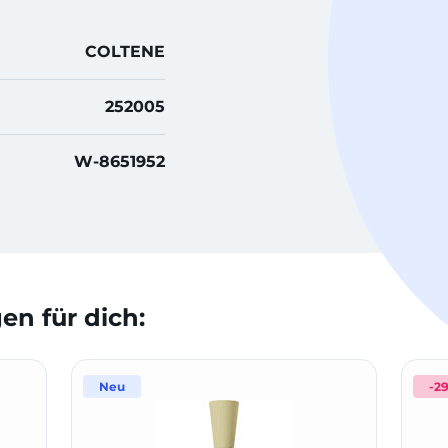
COLTENE
252005
W-8651952
n für dich:
Neu
-2