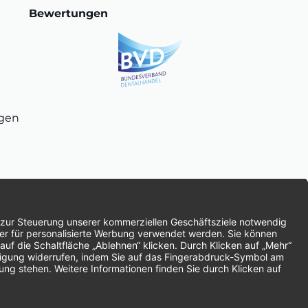
Bewertungen
ngen
chnung
SEPA-Lastschrift
Vorkasse