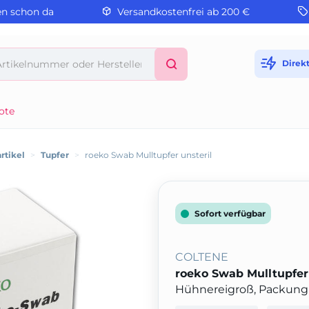
en schon da
Versandkostenfrei ab 200 €
Direk
ote
rtikel
>
Tupfer
>
roeko Swab Mulltupfer unsteril
Sofort verfügbar
COLTENE
roeko Swab Mulltupfer 
Hühnereigroß, Packung