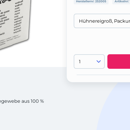
Herstellernr:
252005
Artikelnr:
azegewebe aus 100 %