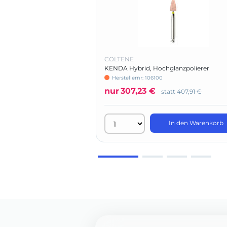
COLTENE
KENDA Hybrid, Hochglanzpolierer
Herstellernr: 106100
nur
307,23 €
statt
407,91 €
In den Warenkorb