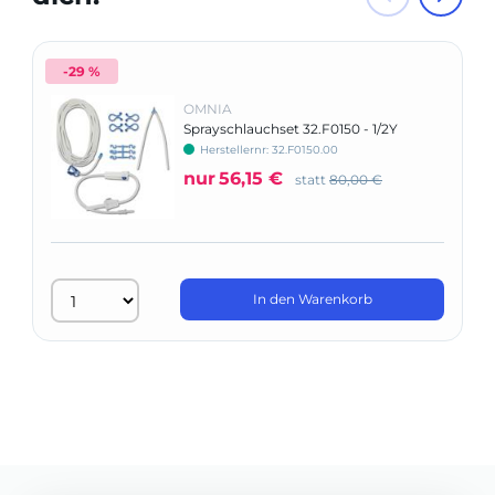
-29 %
OMNIA
Sprayschlauchset 32.F0150 - 1/2Y
NOVAXA NEW ASSISTANT, MARIOTTI
Herstellernr: 32.F0150.00
nur
56,15 €
statt
80,00 €
In den Warenkorb