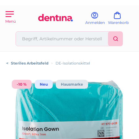
Menü
Anmelden
Warenkorb
<
Steriles Arbeitsfeld
>
DE-Isolationskittel
-10 %
Neu
Hausmarke