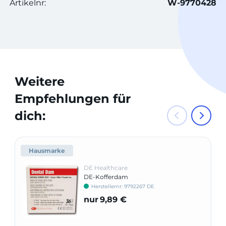
Artikelnr:
W-9770428
Weitere
Empfehlungen für
dich:
Hausmarke
DE Healthcare
DE-Kofferdam
Herstellernr: 9792267 DE
nur
9,89 €