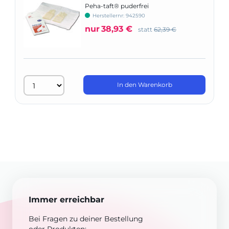
Peha-taft® puderfrei
Herstellernr: 942590
nur
38,93 €
statt
62,39 €
In den Warenkorb
Immer erreichbar
Bei Fragen zu deiner Bestellung