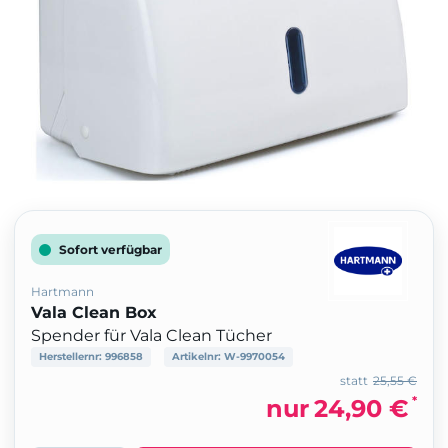
Sofort verfügbar
Hartmann
Vala Clean Box
Spender für Vala Clean Tücher
Herstellernr:
996858
Artikelnr:
W-9970054
statt
25,55 €
*
nur
24,90 €