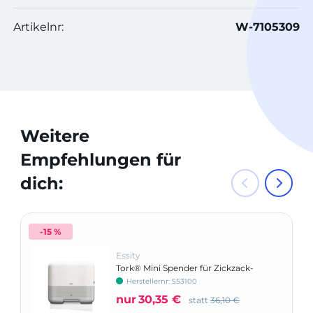
Artikelnr:
W-7105309
Weitere
Empfehlungen für
dich:
-15 %
Essity
Tork® Mini Spender für Zickzack-
Handtücher
Herstellernr: 553100
nur
30,35 €
statt
36,10 €