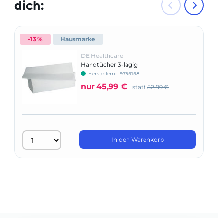
dich:
-13 %
Hausmarke
DE Healthcare
Handtücher 3-lagig
Herstellernr: 9795158
nur
45,99 €
statt
52,99 €
In den Warenkorb