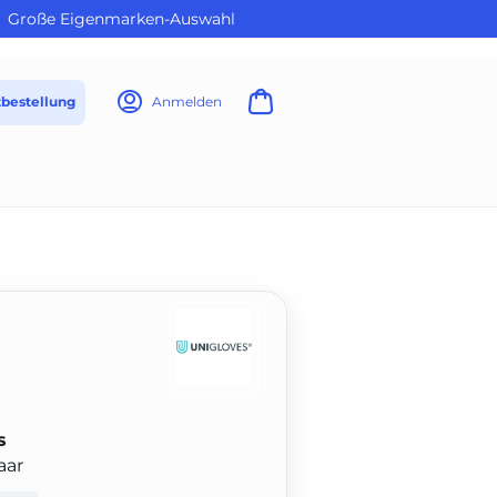
Große Eigenmarken-Auswahl
tbestellung
Anmelden
s
aar