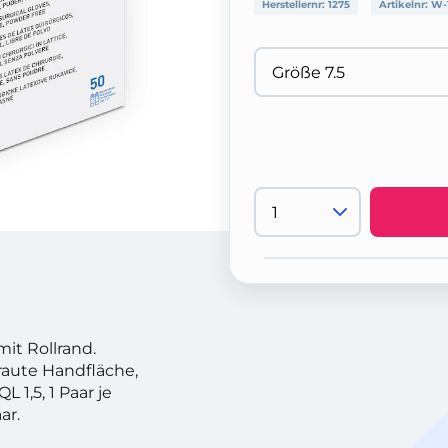
Herstellernr:
1275
Artikelnr:
W-
it Rollrand.
aute Handfläche,
L 1,5, 1 Paar je
ar.