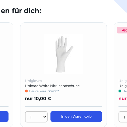
n für dich:
-6
Unigloves
Unig
Unicare White Nitrilhandschuhe
Unig
Herstellernr: GS7002
He
nur
10,00 €
nur
In den Warenkorb