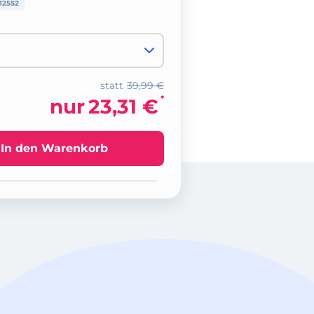
12552
statt
39,99 €
*
nur
23,31 €
In den Warenkorb