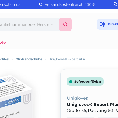
en schon da
Versandkostenfrei ab 200 €
Direk
ote
rtikel
>
OP-Handschuhe
>
Unigloves® Expert Plus
Sofort verfügbar
Unigloves
Unigloves® Expert Plu
Größe 7.5, Packung 50 P