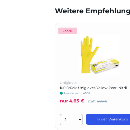
Weitere Empfehlunge
-33 %
Unigloves
100 Stück: Unigloves Yellow Pearl Nitril
Herstellernr: 4502
nur
4,65 €
statt
6,99 €
In den Warenkorb