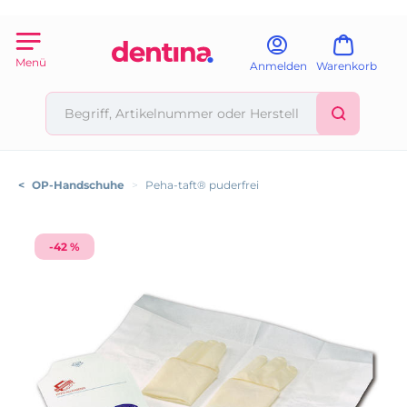
Menü
Anmelden
Warenkorb
<
OP-Handschuhe
>
Peha-taft® puderfrei
-42 %