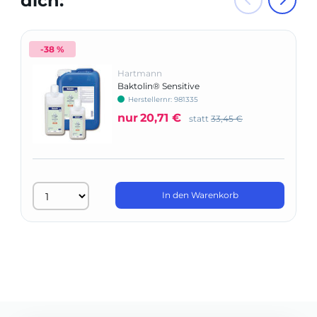
dich:
-38 %
Hartmann
Baktolin® Sensitive
Herstellernr: 981335
nur
20,71 €
statt
33,45 €
In den Warenkorb