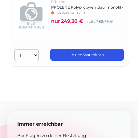
Ethicon
PROLENE Polypropylen blau, monofil -
Nadeltyp PS3
Herstellernr: 8681H
nur
249,30 €
statt
482,43 €
In den Warenkorb
Immer erreichbar
Bei Fragen zu deiner Bestellung