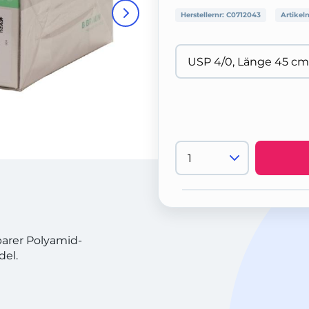
Herstellernr:
C0712043
Artikel
barer Polyamid-
del.