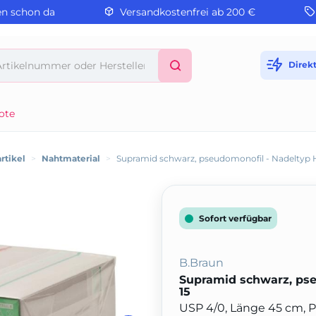
en schon da
Versandkostenfrei ab 200 €
Direk
ote
rtikel
>
Nahtmaterial
>
Supramid schwarz, pseudomonofil - Nadeltyp 
Sofort verfügbar
B.Braun
Supramid schwarz, pse
15
USP 4/0, Länge 45 cm, 