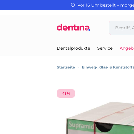
Vor 16 Uhr bestellt – morg
Dentalprodukte
Service
Angeb
Startseite
>
Einweg-, Glas- & Kunststoffa
-11 %