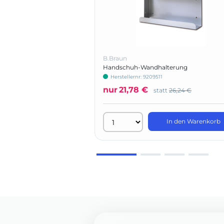
B.Braun
Handschuh-Wandhalterung
Herstellernr: 9209511
nur
21,78 €
statt
26,24 €
In den Warenkorb