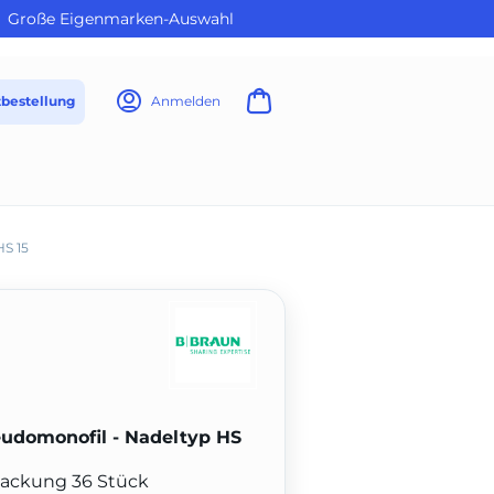
Große Eigenmarken-Auswahl
tbestellung
Anmelden
HS 15
udomonofil - Nadeltyp HS
Packung 36 Stück