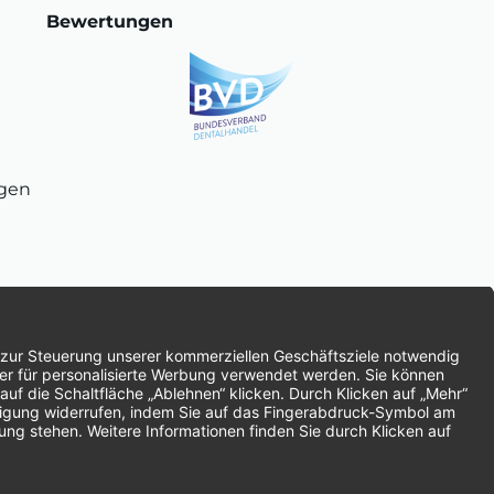
Bewertungen
ngen
chnung
SEPA-Lastschrift
Vorkasse