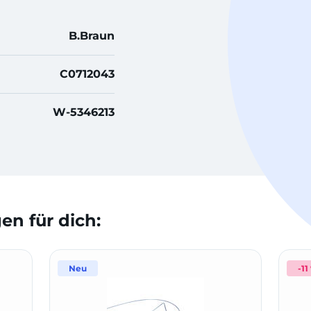
B.Braun
C0712043
W-5346213
n für dich:
Neu
-11