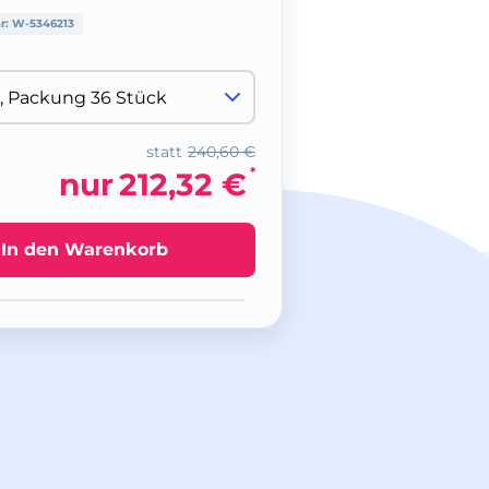
nr:
W-5346213
statt
240,60 €
*
nur
212,32 €
In den Warenkorb