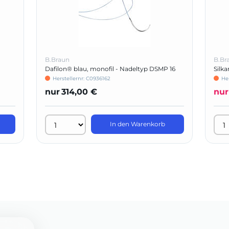
B.Braun
B.Br
Dafilon® blau, monofil - Nadeltyp DSMP 16
Silk
22
Herstellernr: C0936162
He
nur
314,00 €
nur
In den Warenkorb