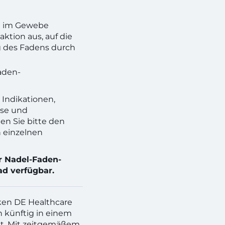
en im Gewebe
ktion aus, auf die
g des Fadens durch
aden-
 Indikationen,
ise und
 Sie bitte den
 einzelnen
er Nadel-Faden-
ad verfügbar.
ken DE Healthcare
h künftig in einem
t. Mit zeitgemäßem