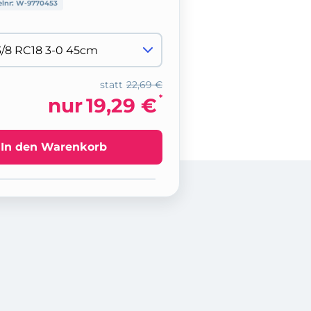
elnr:
W-9770453
statt
22,69 €
*
nur
19,29 €
In den Warenkorb