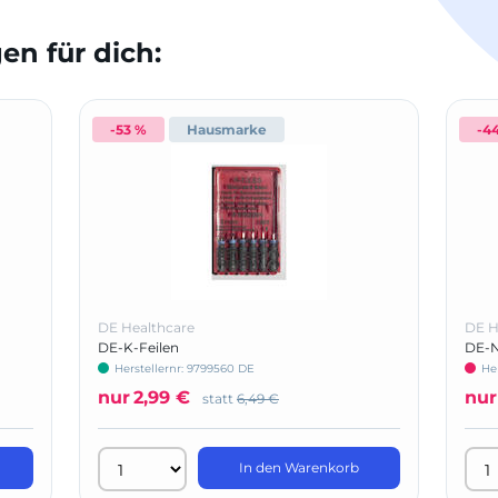
n für dich:
-53 %
Hausmarke
-4
DE Healthcare
DE H
DE-K-Feilen
DE-N
Herstellernr: 9799560 DE
He
nur
2,99 €
nur
statt
6,49 €
In den Warenkorb