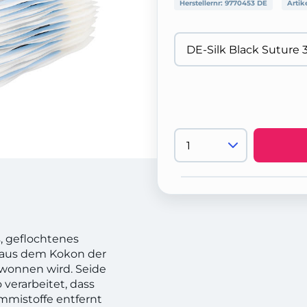
Herstellernr:
9770453 DE
Artik
s, geflochtenes
s aus dem Kokon der
wonnen wird. Seide
 verarbeitet, dass
mmistoffe entfernt