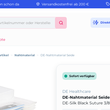
en schon da
Versandkostenfrei ab 200 €
Direk
ote
rtikel
>
Nahtmaterial
>
DE-Nahtmaterial Seide
Sofort verfügbar
DE Healthcare
DE-Nahtmaterial Seide
DE-Silk Black Suture 3/