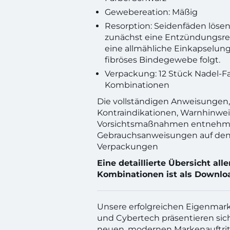
Gewebereation: Mäßig
Resorption: Seidenfäden lös
zunächst eine Entzündungsrea
eine allmähliche Einkapselun
fibröses Bindegewebe folgt.
Verpackung: 12 Stück Nadel-F
Kombinationen
Die vollständigen Anweisungen,
Kontraindikationen, Warnhinwe
Vorsichtsmaßnahmen entnehmen
Gebrauchsanweisungen auf den
Verpackungen
Eine detaillierte Übersicht all
Kombinationen ist als Downlo
Unsere erfolgreichen Eigenmar
und Cybertech präsentieren sic
neuen, modernen Markenauftrit