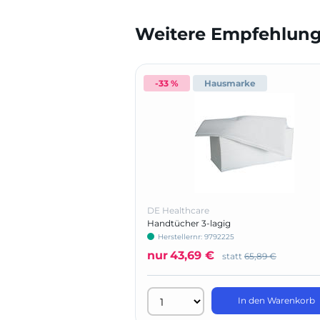
Weitere Empfehlunge
-33 %
Hausmarke
DE Healthcare
Handtücher 3-lagig
Herstellernr: 9792225
nur
43,69 €
statt
65,89 €
In den Warenkorb