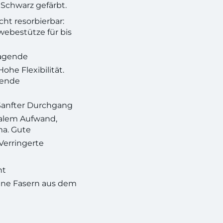
 Schwarz gefärbt.
ht resorbierbar:
ebestütze für bis
ragende
he Flexibilität.
gende
 Sanfter Durchgang
alem Aufwand,
a. Gute
Verringerte
nt
ne Fasern aus dem