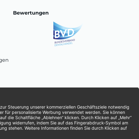
Bewertungen
ngen
chnung
SEPA-Lastschrift
Vorkasse