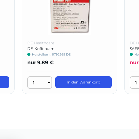
DE Healthcare
DE H
DE-Kofferdam
SAFE
viruz
Herstellernr: 9792269 DE
He
nur
9,89 €
nur
In den Warenkorb