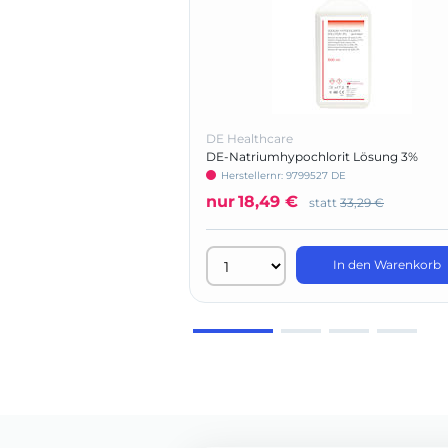
DE Healthcare
DE-Natriumhypochlorit Lösung 3%
Herstellernr: 9799527 DE
nur
18,49 €
statt
33,29 €
In den Warenkorb