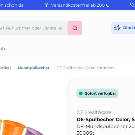
en schon da
Versandkostenfrei ab 200 €
Direk
ote
rtikel
>
Mundspülbecher
>
DE-Spülbecher Color, Sortiment
Sofort verfügbar
DE Healthcare
DE-Spülbecher Color, 
DE-Mundspülbecher 200 m
3000St