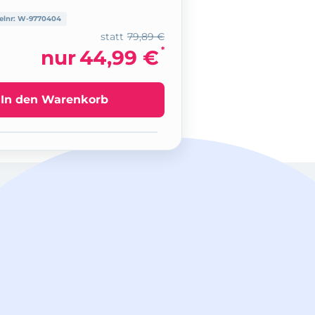
elnr:
W-9770404
statt
79,89 €
*
nur
44,99 €
In den Warenkorb