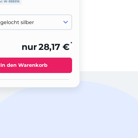
nr:
W-938516
*
nur
28,17 €
In den Warenkorb