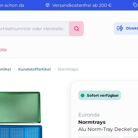
en schon da
Versandkostenfrei ab 200 €
Direk
ote
rtikel
>
Kunststoffartikel
>
Normtrays
Sofort verfügbar
Euronda
Normtrays
Alu Norm-Tray Deckel ge