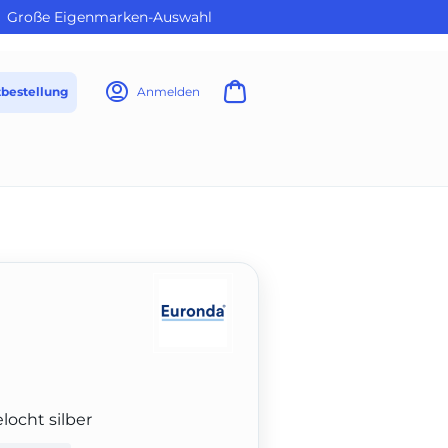
Große Eigenmarken-Auswahl
tbestellung
Anmelden
locht silber