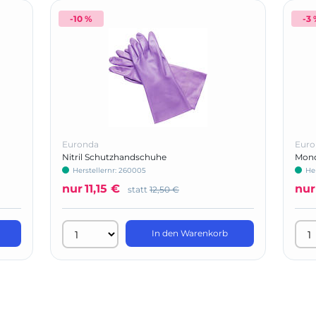
-10 %
-3
Euronda
Euro
Nitril Schutzhandschuhe
Mono
Herstellernr: 260005
Her
nur
11,15 €
nur
statt
12,50 €
In den Warenkorb