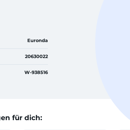
Euronda
20630022
W-938516
n für dich: