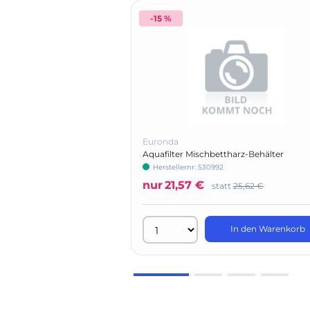
-15 %
Euronda
Aquafilter Mischbettharz-Behälter
Herstellernr: 530992
nur
21,57 €
statt
25,62 €
In den Warenkorb