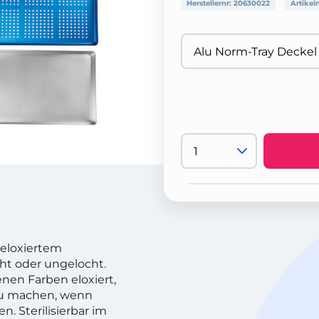
Herstellernr:
20630022
Artikel
 eloxiertem
ht oder ungelocht.
enen Farben eloxiert,
zu machen, wenn
n. Sterilisierbar im