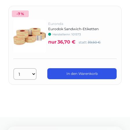
-7 %
Euronda
Eurodok Sandwich-Etiketten
Herstellernr: 101573
nur
36,70 €
statt
39,50 €
In den Warenkorb