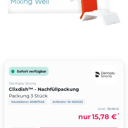
Sofort verfügbar
Dentsply Sirona
Clixdish™ - Nachfüllpackung
Packung 3 Stück
Herstellernr:
60667346
Artikelnr:
W-620023
statt
18,96 €
*
nur
15,78 €