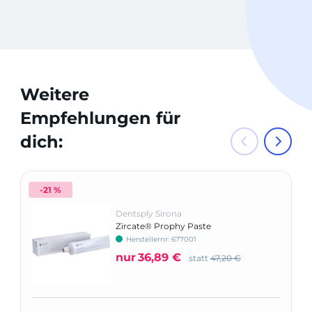
Weitere
Empfehlungen für
dich:
-21 %
Dentsply Sirona
Zircate® Prophy Paste
Herstellernr: 677001
nur
36,89 €
statt
47,20 €